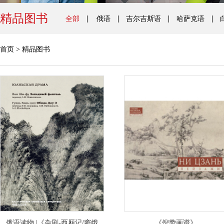
精品图书
全部
俄语
吉尔吉斯语
哈萨克语
首页
>
精品图书
俄语读物 |《杂剧-西厢记/窦娥
《倪赞画谱》